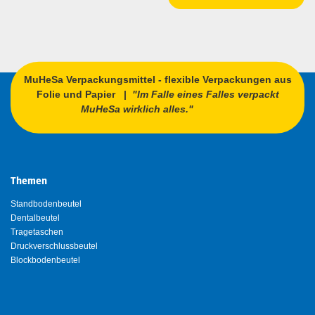
MuHeSa Verpackungsmittel - flexible Verpackungen aus
Folie und Papier |
"Im Falle eines Falles verpackt
MuHeSa wirklich alles."
Themen
Standbodenbeutel
Dentalbeutel
Tragetaschen
Druckverschlussbeutel
Blockbodenbeutel