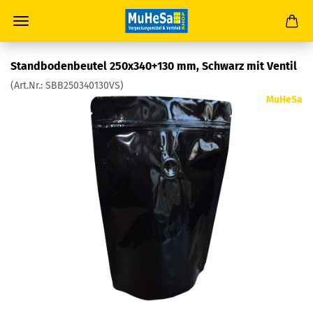
Stand­bo­den­beu­tel 250x340+130 mm, Schwarz mit Ven­til
(Art.Nr.:
SBB250340130VS
)
MuHeSa