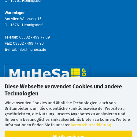
D - 16761 Hennigsdorf
Warenlager
Am Alten Walzwerk 15
D - 16761 Hennigsdorf
Telefon:
03302 - 499 77 89
Fax:
03302 - 499 77 90
E-mail:
info@muhesa.de
Diese Webseite verwendet Cookies und andere
Technologien
© 2011 -2024
Wir verwenden Cookies und ähnliche Technologien, auch von
MuHeSa Verpackungsmittel & Vertrieb
Drittanbietern, um die ordentliche Funktionsweise der Website zu
gewährleisten, die Nutzung unseres Angebotes zu analysieren und
Ihnen ein bestmögliches Einkaufserlebnis bieten zu können. Weitere
Informationen finden Sie in unserer
Datenschutzerklärung
.
Alle Akzeptieren