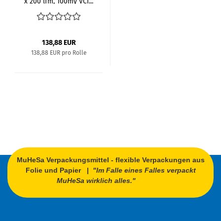
x 200 lfm, 100my VCI...
138,88 EUR
138,88 EUR pro Rolle
MuHeSa Verpackungsmittel - flexible Verpackungen aus
Folie und Papier |
"Im Falle eines Falles verpackt
MuHeSa wirklich alles."