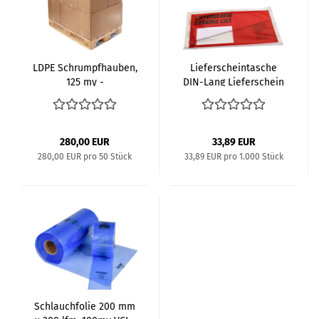
LDPE Schrumpf­hau­ben,
Lie­fer­schein­ta­sche
125 my -
DIN-​Lang Lie­fer­schein
1.300+900x1450...
280,00 EUR
33,89 EUR
280,00 EUR pro 50 Stück
33,89 EUR pro 1.000 Stück
Schlauch­fo­lie 200 mm