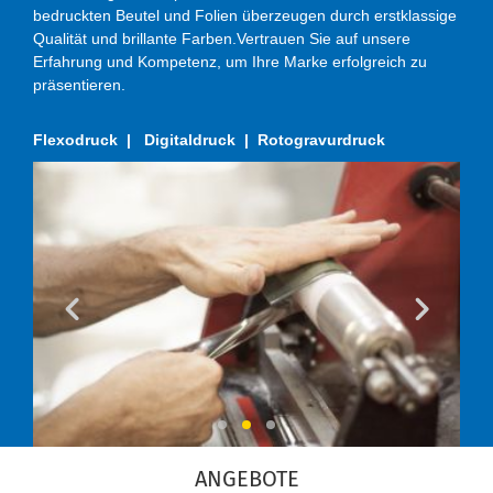
bedruckten Beutel und Folien überzeugen durch erstklassige
Qualität und brillante Farben.Vertrauen Sie auf unsere
Erfahrung und Kompetenz, um Ihre Marke erfolgreich zu
präsentieren.
Flexodruck | Digitaldruck | Rotogravurdruck
Previous
Nex
ANGEBOTE