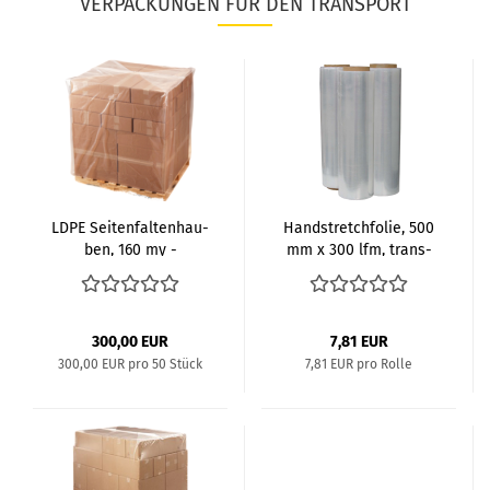
VERPACKUNGEN FÜR DEN TRANSPORT
LDPE Sei­ten­fal­ten­hau­
Handstretch­fo­lie, 500
ben, 160 my -
mm x 300 lfm, trans­
1.300+900x1.200...
pa­rent...
300,00 EUR
7,81 EUR
300,00 EUR pro 50 Stück
7,81 EUR pro Rolle