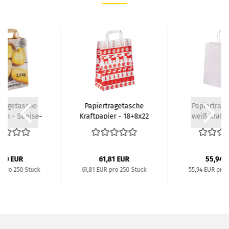
tra­ge­ta­sche
Pa­pier­tra­ge­ta­sche
Pa­pier­tra­g
cm - Spei­se­
Kraft­pa­pier - 18+8x22
weiß Kraft­p
­tof­fel...
cm...
18+8x22
,60 EUR
61,81 EUR
55,94 
R pro 250 Stück
61,81 EUR pro 250 Stück
55,94 EUR pro 