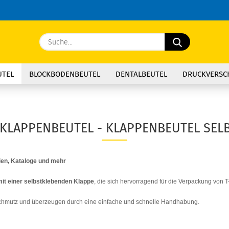
Sprache ausw
Suche...
E
Lieferland
UTEL
BLOCKBODENBEUTEL
DENTALBEUTEL
DRUCKVERSC
P
KLAPPENBEUTEL - KLAPPENBEUTEL SEL
Kon
lien, Kataloge und mehr
Pas
it einer selbstklebenden Klappe
, die sich hervorragend für die Verpackung von 
Schmutz und überzeugen durch eine einfache und schnelle Handhabung.