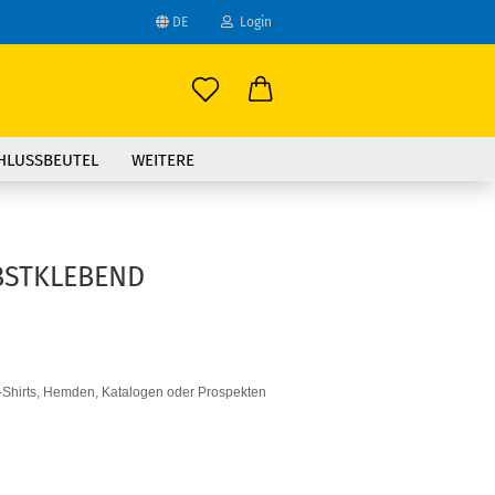
DE
Login
ählen
-Mail
HLUSSBEUTEL
WEITERE
asswort
BSTKLEBEND
to erstellen
swort vergessen?
T-Shirts, Hemden, Katalogen oder Prospekten