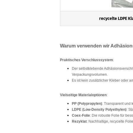
recycelte LDPE K
Warum verwenden wir Adhäsion
Praktisches Verschlusssystem
:
Der selbstklebende Adhäsionsverschlu
Verpackungsvolumen.
Es ist kein zusätzlicher Kleber oder 
Vielseitige Materialoptionen
:
PP (Polypropylen)
: Transparent und k
LDPE (Low-Density Polyethylen)
: St
Coex-Folie
: Die robuste Folie für be
Rezyklat
: Nachhaltige, recycelte Fo