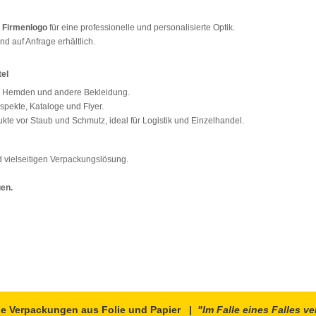
m Firmenlogo
für eine professionelle und personalisierte Optik.
d auf Anfrage erhältlich.
el
rts, Hemden und andere Bekleidung.
ospekte, Kataloge und Flyer.
ukte vor Staub und Schmutz, ideal für Logistik und Einzelhandel.
nd vielseitigen Verpackungslösung.
gen.
ble Verpackungen aus Folie und Papier |
"Im Falle eines Falles 