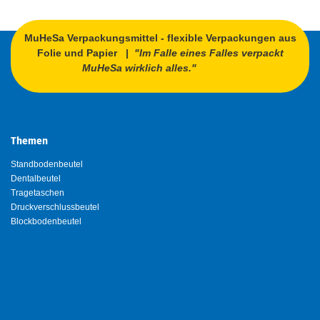
MuHeSa Verpackungsmittel - flexible Verpackungen aus
Folie und Papier |
"Im Falle eines Falles verpackt
MuHeSa wirklich alles."
Themen
Standbodenbeutel
Dentalbeutel
Tragetaschen
Druckverschlussbeutel
Blockbodenbeutel