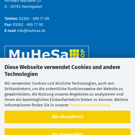
Am Alten Walzwerk 15
D - 16761 Hennigsdorf
Telefon:
03302 - 499 77 89
Fax:
03302 - 499 77 90
E-mail:
info@muhesa.de
Diese Webseite verwendet Cookies und andere
Technologien
© 2011 -2024
Wir verwenden Cookies und ähnliche Technologien, auch von
MuHeSa Verpackungsmittel & Vertrieb
Drittanbietern, um die ordentliche Funktionsweise der Website zu
gewährleisten, die Nutzung unseres Angebotes zu analysieren und
Ihnen ein bestmögliches Einkaufserlebnis bieten zu können. Weitere
Informationen finden Sie in unserer
Datenschutzerklärung
.
Alle Akzeptieren
Vertrag widerrufen
Nur Notwendige