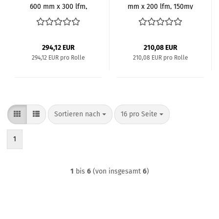
600 mm x 300 lfm,
mm x 200 lfm, 150my
150m
294,12 EUR
210,08 EUR
294,12 EUR pro Rolle
210,08 EUR pro Rolle
Sortieren nach
pro Seite
Sortieren nach
16 pro Seite
1
1
bis
6
(von insgesamt
6
)