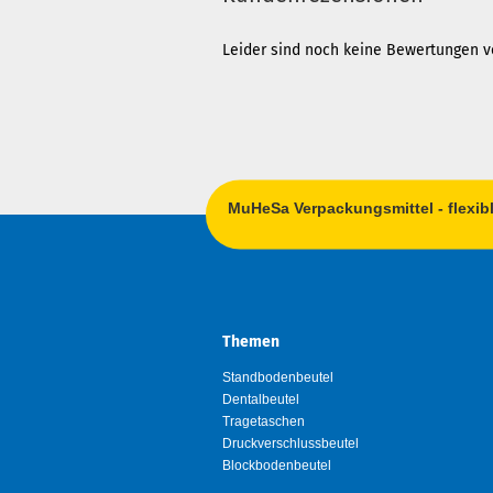
Leider sind noch keine Bewertungen vo
MuHeSa Verpackungsmittel - flexi
Themen
Standbodenbeutel
Dentalbeutel
Tragetaschen
Druckverschlussbeutel
Blockbodenbeutel