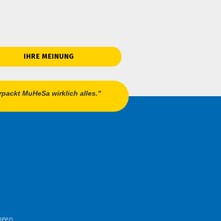
IHRE MEINUNG
verpackt MuHeSa wirklich alles."
ngen