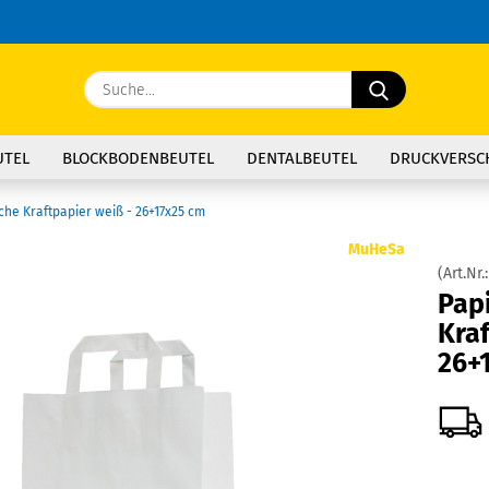
Sprache ausw
Suche...
E
Lieferland
UTEL
BLOCKBODENBEUTEL
DENTALBEUTEL
DRUCKVERSC
P
che Kraftpapier weiß - 26+17x25 cm
MuHeSa
(Art.Nr.
Pa­p
Kraf
Kon
26+
Pas