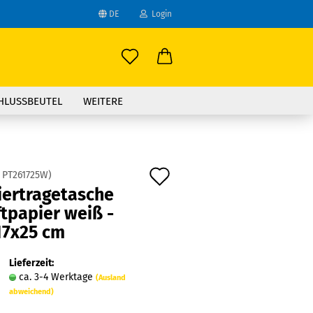
DE
Login
ählen
-Mail
HLUSSBEUTEL
WEITERE
asswort
Auf
:
PT261725W
)
ier­tra­ge­ta­sche
den
t­pa­pier weiß -
to erstellen
Merkzettel
17x25 cm
swort vergessen?
Lieferzeit:
ca. 3-4 Werktage
(Ausland
abweichend)