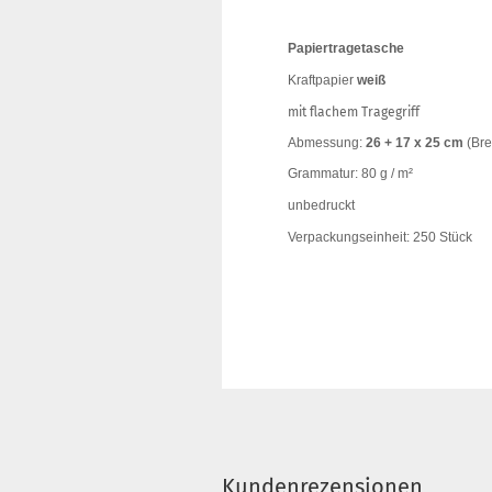
Papiertragetasche
Kraftpapier
weiß
mit flachem Tragegriff
Abmessung:
26 + 17 x 25 cm
(Bre
Grammatur: 80 g / m²
unbedruckt
Verpackungseinheit: 250 Stück
Kundenrezensionen