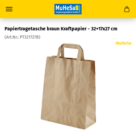
Pa­pier­tra­ge­ta­sche braun Kraft­pa­pier - 32+17x27 cm
(Art.Nr.:
PT321727B
)
MuHeSa