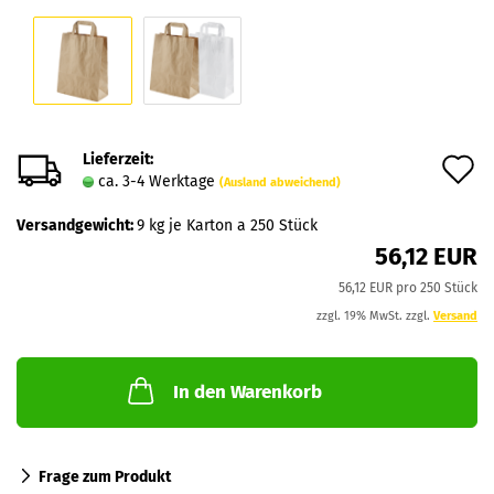
Lieferzeit:
A
ca. 3-4 Werktage
(Ausland abweichend)
d
Versandgewicht:
9
kg je Karton a 250 Stück
M
56,12 EUR
56,12 EUR pro 250 Stück
zzgl. 19% MwSt. zzgl.
Versand
In den Warenkorb
Frage zum Produkt