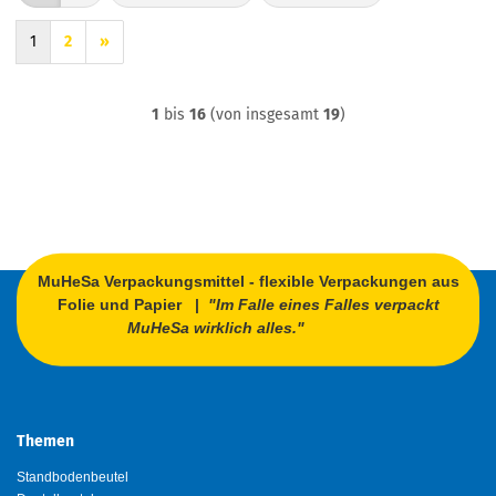
1
2
»
1
bis
16
(von insgesamt
19
)
MuHeSa Verpackungsmittel - flexible Verpackungen aus
Folie und Papier |
"Im Falle eines Falles verpackt
MuHeSa wirklich alles."
Themen
Standbodenbeutel