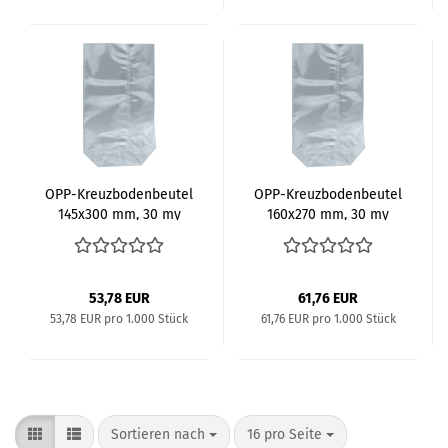
OPP-​Kreuz­bo­den­beu­tel
OPP-​Kreuz­bo­den­beu­tel
145x300 mm, 30 my
160x270 mm, 30 my
53,78 EUR
61,76 EUR
53,78 EUR pro 1.000 Stück
61,76 EUR pro 1.000 Stück
Sortieren nach
pro Seite
Sortieren nach
16 pro Seite