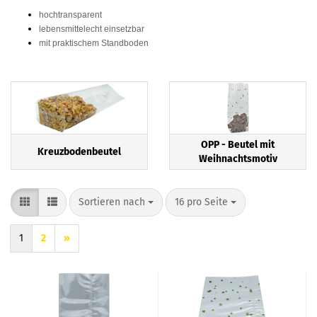
hochtransparent
lebensmittelecht einsetzbar
mit praktischem Standboden
OPP - Beutel mit
Kreuzbodenbeutel
Weihnachtsmotiv
Sortieren nach
pro Seite
Sortieren nach
16 pro Seite
1
2
»