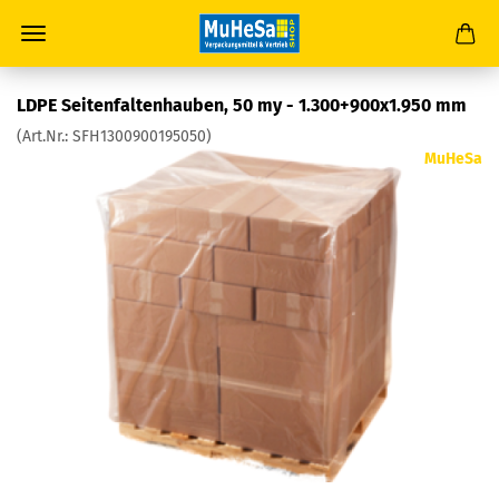
LDPE Sei­ten­fal­ten­hau­ben, 50 my - 1.300+900x1.950 mm
(Art.Nr.:
SFH1300900195050
)
MuHeSa