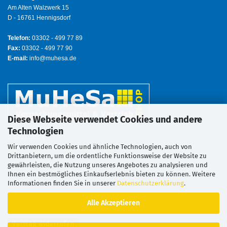
Am Alten Walzwerk 15
D - 16761 Hennigsdorf
Telefon:
03302 - 499 77 89
Fax:
03302 - 499 77 90
E-mail:
info@muhesa.de
Diese Webseite verwendet Cookies und andere
Technologien
© 2011 -2024
Wir verwenden Cookies und ähnliche Technologien, auch von
MuHeSa Verpackungsmittel & Vertrieb
Drittanbietern, um die ordentliche Funktionsweise der Website zu
gewährleisten, die Nutzung unseres Angebotes zu analysieren und
Ihnen ein bestmögliches Einkaufserlebnis bieten zu können. Weitere
Informationen finden Sie in unserer
Datenschutzerklärung
.
Alle Akzeptieren
Vertrag widerrufen