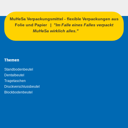
MuHeSa Verpackungsmittel - flexible Verpackungen aus
Folie und Papier |
"Im Falle eines Falles verpackt
MuHeSa wirklich alles."
Themen
Standbodenbeutel
Dentalbeutel
Tragetaschen
Druckverschlussbeutel
Blockbodenbeutel