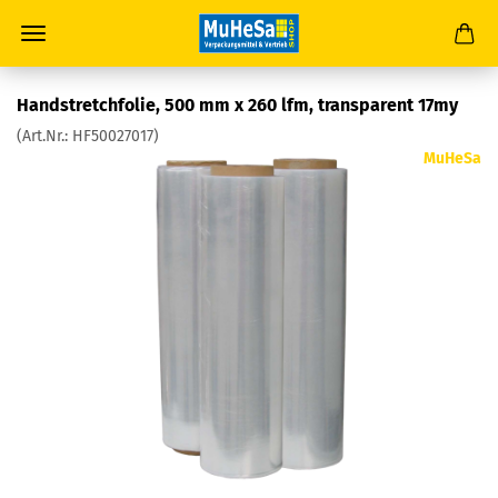
Handstretch­fo­lie, 500 mm x 260 lfm, trans­pa­rent 17my
(Art.Nr.:
HF50027017
)
MuHeSa